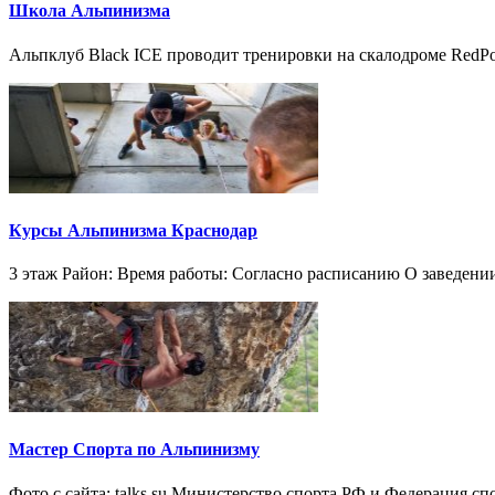
Школа Альпинизма
Альпклуб Black ICE проводит тренировки на скалодроме RedPoi
Курсы Альпинизма Краснодар
3 этаж Район: Время работы: Согласно расписанию О заведени
Мастер Спорта по Альпинизму
Фото с сайта: talks.su Министерство спорта РФ и Федерация с