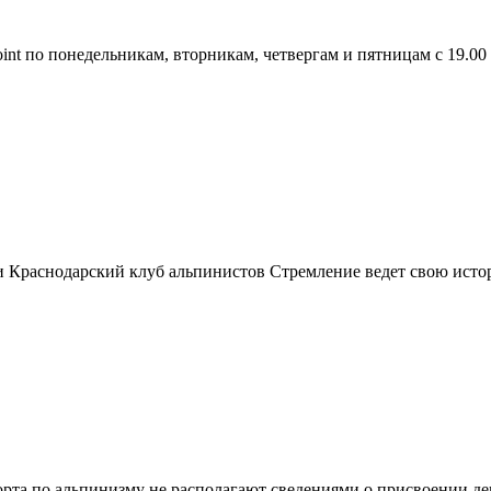
nt по понедельникам, вторникам, четвергам и пятницам с 19.00 
и Краснодарский клуб альпинистов Стремление ведет свою истор
порта по альпинизму не располагают сведениями о присвоении д