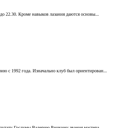
до 22.30. Кроме навыков лазания даются основы...
ию с 1992 года. Изначально клуб был ориентирован...
епутату Госдумы Валерию Рашкину звания мастера...