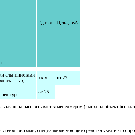
Ед.изм.
Цена, руб.
т
ыми альпинистами
кв.м.
от 27
ышек – тур).
от 25
шек тур.
ьная цена рассчитывается менеджером (выезд на объект бесплат
 и стены чистыми, специальные моющие средства увеличат сопр