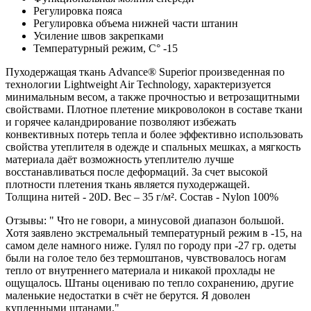
Регулировка пояса
Регулировка объема нижней части штанин
Усиление швов закрепками
Температурный режим, C° -15
Пуходержащая ткань Advance® Superior произведенная по
технологии Lightweight Air Technology, характеризуется
минимальным весом, а также прочностью и ветрозащитными
свойствами. Плотное плетение микроволокон в составе ткани
и горячее каландрирование позволяют избежать
конвективных потерь тепла и более эффективно использовать
свойства утеплителя в одежде и спальных мешках, а мягкость
материала даёт возможность утеплителю лучше
восстанавливаться после деформаций. За счет высокой
плотности плетения ткань является пуходержащей.
Толщина нитей - 20D. Вес – 35 г/м². Состав - Nylon 100%
Отзывы: " Что не говори, а минусовой диапазон большой.
Хотя заявлено экстремальный температурный режим в -15, на
самом деле намного ниже. Гулял по городу при -27 гр. одеты
были на голое тело без термоштанов, чувствовалось ногам
тепло от внутреннего материала и никакой прохлады не
ощущалось. Штаны оцениваю по тепло сохранению, другие
маленькие недостатки в счёт не берутся. Я доволен
купленными штанами."