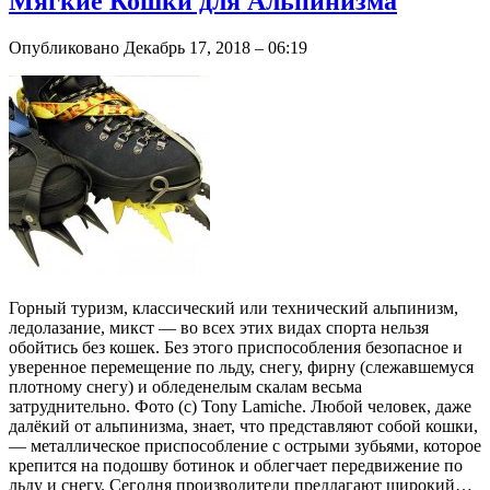
Мягкие Кошки для Альпинизма
Опубликовано Декабрь 17, 2018 – 06:19
Горный туризм, классический или технический альпинизм,
ледолазание, микст — во всех этих видах спорта нельзя
обойтись без кошек. Без этого приспособления безопасное и
уверенное перемещение по льду, снегу, фирну (слежавшемуся
плотному снегу) и обледенелым скалам весьма
затруднительно. Фото (с) Tony Lamiche. Любой человек, даже
далёкий от альпинизма, знает, что представляют собой кошки,
— металлическое приспособление с острыми зубьями, которое
крепится на подошву ботинок и облегчает передвижение по
льду и снегу. Сегодня производители предлагают широкий…