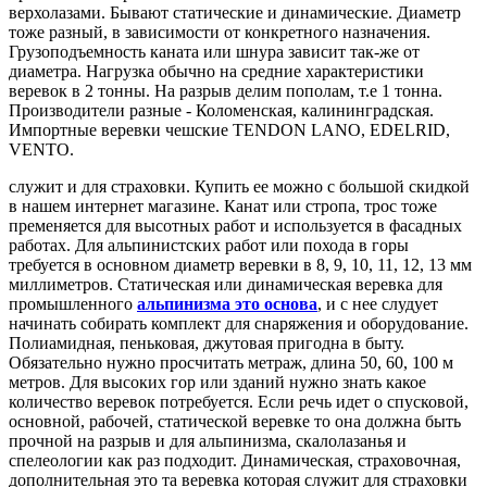
верхолазами. Бывают статические и динамические. Диаметр
тоже разный, в зависимости от конкретного назначения.
Грузоподъемность каната или шнура зависит так-же от
диаметра. Нагрузка обычно на средние характеристики
веревок в 2 тонны. На разрыв делим пополам, т.е 1 тонна.
Производители разные - Коломенская, калининградская.
Импортные веревки чешские TENDON LANO, EDELRID,
VENTO.
служит и для страховки. Купить ее можно с большой скидкой
в нашем интернет магазине. Канат или стропа, трос тоже
пременяется для высотных работ и используется в фасадных
работах. Для альпинистских работ или похода в горы
требуется в основном диаметр веревки в 8, 9, 10, 11, 12, 13 мм
миллиметров. Статическая или динамическая веревка для
промышленного
альпинизма это основа
, и с нее слудует
начинать собирать комплект для снаряжения и оборудование.
Полиамидная, пеньковая, джутовая пригодна в быту.
Обязательно нужно просчитать метраж, длина 50, 60, 100 м
метров. Для высоких гор или зданий нужно знать какое
количество веревок потребуется. Если речь идет о спусковой,
основной, рабочей, статической веревке то она должна быть
прочной на разрыв и для альпинизма, скалолазанья и
спелеологии как раз подходит. Динамическая, страховочная,
дополнительная это та веревка которая служит для страховки