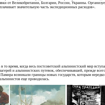
явки от Великобритании, Болгарии, России, Украины. Организуе
плачивает значительную часть экспедиционных расходов».
 в то время, когда весь постсоветский альпинистский мир вступ
агерей и альпинистских путевок, обеспечивавшей, прежде всег
 и Памира возникали границы новых государств, которым нередк
-альпинистов еще проводилась.