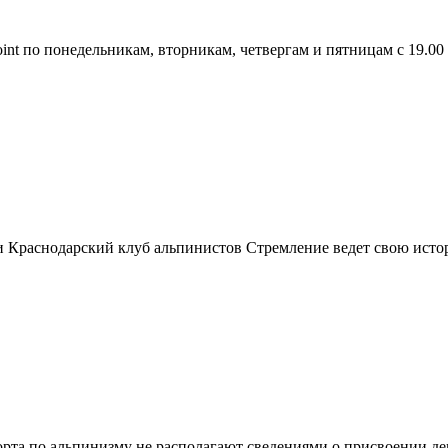
nt по понедельникам, вторникам, четвергам и пятницам с 19.00 
и Краснодарский клуб альпинистов Стремление ведет свою истор
порта по альпинизму не располагают сведениями о присвоении д