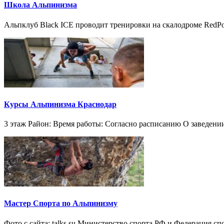
Школа Альпинизма
Альпклуб Black ICE проводит тренировки на скалодроме RedPoi
Курсы Альпинизма Краснодар
3 этаж Район: Время работы: Согласно расписанию О заведени
Мастер Спорта по Альпинизму
Фото с сайта: talks.su Министерство спорта РФ и Федерация с