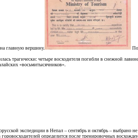
 на главную вершину.
По 
илась трагически: четыре восходителя погибли в снежной лавин
малайских «восьмитысячников».
русской экспедиции в Непал – сентябрь и октябрь – выбрано н
в горовосходителей определится после тренировочных восхожден