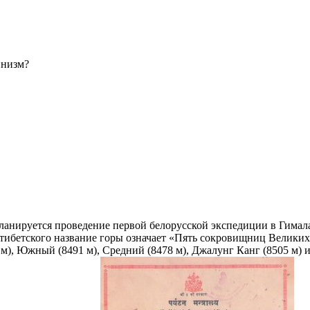
инизм?
планируется проведение первой белорусской экспедиции в Гима
тибетского название горы означает «Пять сокровищниц Великих 
, Южный (8491 м), Средний (8478 м), Джалунг Канг (8505 м) и К