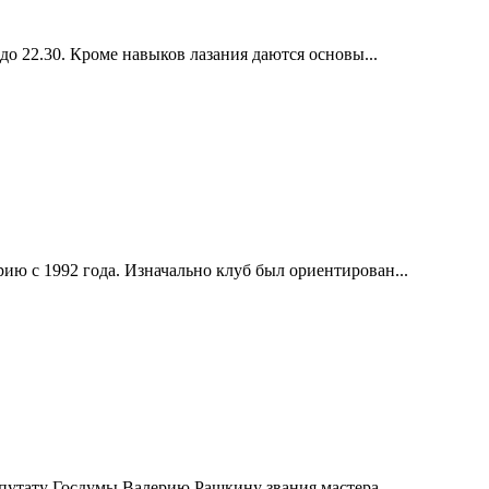
до 22.30. Кроме навыков лазания даются основы...
ию с 1992 года. Изначально клуб был ориентирован...
епутату Госдумы Валерию Рашкину звания мастера...