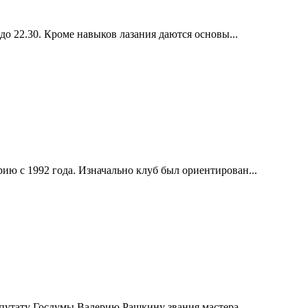
до 22.30. Кроме навыков лазания даются основы...
ию с 1992 года. Изначально клуб был ориентирован...
епутату Госдумы Валерию Рашкину звания мастера...