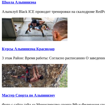
Школа Альпинизма
Альпклуб Black ICE проводит тренировки на скалодроме RedPoi
Курсы Альпинизма Краснодар
3 этаж Район: Время работы: Согласно расписанию О заведени
Мастер Спорта по Альпинизму
Фото с сайта: talks.su Министерство спорта РФ и Федерация с