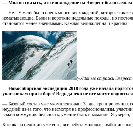
— Можно сказать, что восхождение на Эверест было самы
— Нет. У меня было очень много восхождений, которые также д
изматывающие. Были и короткие недельные походы, но постоянн
становятся менее значимыми. Каждая великолепна и красива.
(«Лдяные стражи Эвереста
— Новосибирская экспедиция 2018 года уже начала подгото
участникам при отборе? Ведь далеко не все могут подняться
— Базовый состав уже укомплектован. За два тренировочных го
неудачей из-за того, что несмотря на профессионализм, участ
важна коммуникабельность, умение быть в команде. Я уверен, 
Костяк экспедиции уже есть, все ребята молодые, амбициозные,