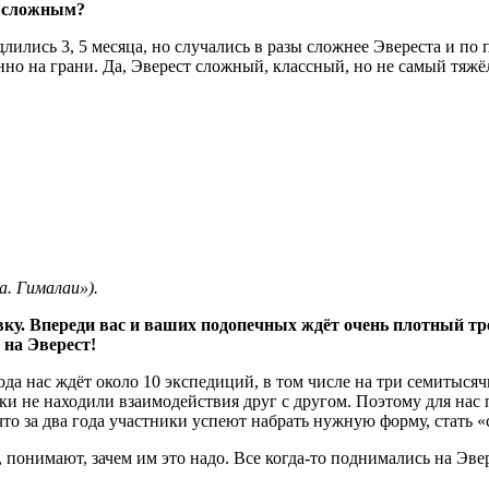
м сложным?
лились 3, 5 месяца, но случались в разы сложнее Эвереста и по
о на грани. Да, Эверест сложный, классный, но не самый тяжёлы
. Гималаи»).
вку. Впереди вас и ваших подопечных ждёт очень плотный т
 на Эверест!
да нас ждёт около 10 экспедиций, в том числе на три семитыся
ники не находили взаимодействия друг с другом. Поэтому для на
что за два года участники успеют набрать нужную форму, стать
 понимают, зачем им это надо. Все когда-то поднимались на Эвер