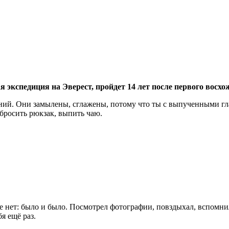
ая экспедиция на Эверест, пройдет 14 лет после первого восх
й. Они замылены, сглажены, потому что ты с выпученными глаз
сбросить рюкзак, выпить чаю.
 нет: было и было. Посмотрел фотографии, повздыхал, вспомнил 
я ещё раз.