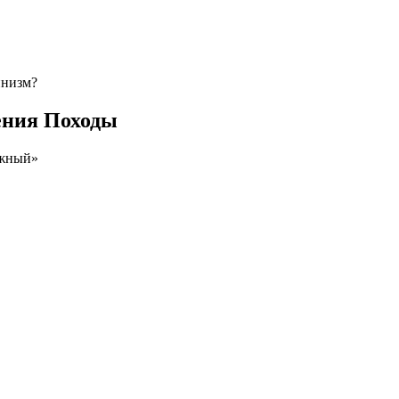
инизм?
ения Походы
ожный»