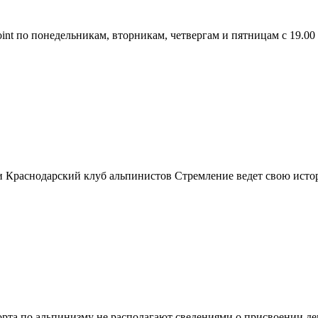
nt по понедельникам, вторникам, четвергам и пятницам с 19.00 
и Краснодарский клуб альпинистов Стремление ведет свою истор
порта по альпинизму не располагают сведениями о присвоении д