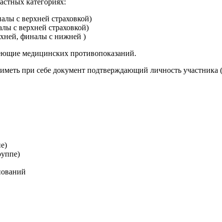
растных категориях:
налы с верхней страховкой)
налы с верхней страховкой)
ерхней, финалы с нижней )
меющие медицинских противопоказаний.
меть при себе документ подтверждающий личность участника (п
е)
руппе)
внований