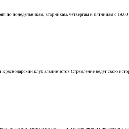
nt по понедельникам, вторникам, четвергам и пятницам с 19.00 
и Краснодарский клуб альпинистов Стремление ведет свою истор
порта по альпинизму не располагают сведениями о присвоении д