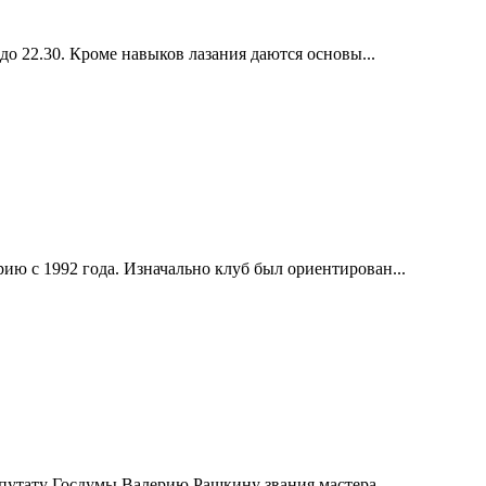
до 22.30. Кроме навыков лазания даются основы...
ию с 1992 года. Изначально клуб был ориентирован...
епутату Госдумы Валерию Рашкину звания мастера...