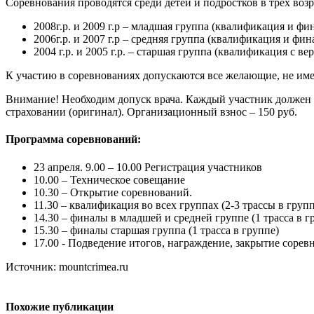
Соревнования проводятся среди детей и подростков в трёх воз
2008г.р. и 2009 г.р – младшая группа (квалификация и фи
2006г.р. и 2007 г.р – средняя группа (квалификация и фи
2004 г.р. и 2005 г.р. – старшая группа (квалификация с в
К участию в соревнованиях допускаются все желающие, не и
Внимание! Необходим допуск врача. Каждый участник должен и
страховании (оригинал). Организационный взнос – 150 руб.
Программа соревнований:
23 апреля. 9.00 – 10.00 Регистрация участников
10.00 – Техническое совещание
10.30 – Открытие соревнований.
11.30 – квалификация во всех группах (2-3 трассы в групп
14.30 – финалы в младшей и средней группе (1 трасса в г
15.30 – финалы старшая группа (1 трасса в группе)
17.00 - Подведение итогов, награждение, закрытие соре
Источник: mountcrimea.ru
Похожие публикации