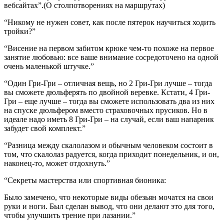
вебсайтах”.(О столпотворениях на маршрутах)
“Никому не нужен совет, как после пятерок научиться ходить
тройки?”
“Висение на первом забитом крюке чем-то похоже на первое
занятие любовью: все ваше внимание сосредоточено на одной
очень маленькой штучке.”
“Один Гри-Гри – отличная вещь, но 2 Гри-Гри лучше – тогда
вы сможете дюльферять по двойной веревке. Кстати, 4 Гри-
Гри – еще лучше – тогда вы сможете использовать два из них
на спуске дюльфером вместо страховочных прусиков. Но в
идеале надо иметь 8 Гри-Гри – на случай, если ваш напарник
забудет свой комплект.”
“Разница между скалолазом и обычным человеком состоит в
том, что скалолаз радуется, когда приходит понедельник, и он,
наконец-то, может отдохнуть.”
“Секреты мастерства или спортивная бионика:
Было замечено, что некоторые виды обезьян мочатся на свои
руки и ноги. Был сделан вывод, что они делают это для того,
чтобы улучшить трение при лазании.”