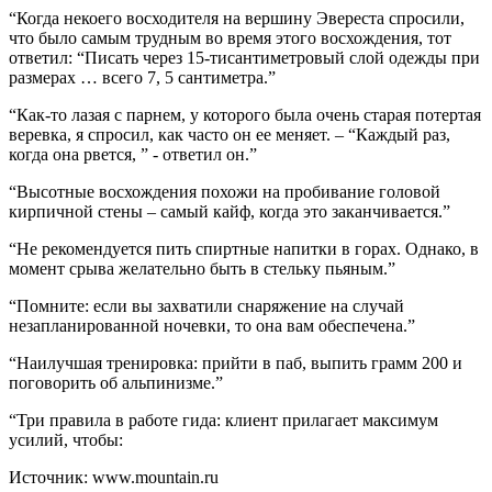
“Когда некоего восходителя на вершину Эвереста спросили,
что было самым трудным во время этого восхождения, тот
ответил: “Писать через 15-тисантиметровый слой одежды при
размерах … всего 7, 5 сантиметра.”
“Как-то лазая с парнем, у которого была очень старая потертая
веревка, я спросил, как часто он ее меняет. – “Каждый раз,
когда она рвется, ” - ответил он.”
“Высотные восхождения похожи на пробивание головой
кирпичной стены – самый кайф, когда это заканчивается.”
“Не рекомендуется пить спиртные напитки в горах. Однако, в
момент срыва желательно быть в стельку пьяным.”
“Помните: если вы захватили снаряжение на случай
незапланированной ночевки, то она вам обеспечена.”
“Наилучшая тренировка: прийти в паб, выпить грамм 200 и
поговорить об альпинизме.”
“Три правила в работе гида: клиент прилагает максимум
усилий, чтобы:
Источник: www.mountain.ru